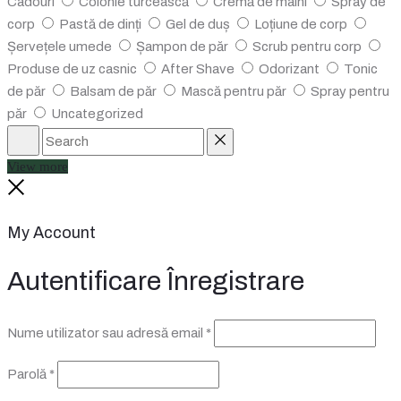
Cadouri
Colonie turcească
Cremă de mâini
Spray de
corp
Pastă de dinți
Gel de duș
Loțiune de corp
Șervețele umede
Șampon de păr
Scrub pentru corp
Produse de uz casnic
After Shave
Odorizant
Tonic
de păr
Balsam de păr
Mască pentru păr
Spray pentru
păr
Uncategorized
Search
Reset
View more
Close
My Account
Autentificare
Înregistrare
Obligatoriu
Nume utilizator sau adresă email
*
Obligatoriu
Parolă
*