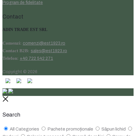
Program de fidelitate
Contact
ADIN TRADE EST SRL
Comenzi:
comenzi@est1923.ro
Contact B2B:
sales@est1923.ro
Telefon:
+40 722 542 271
Copyright © 2026
Close
Search
All Categories
Pachete promoționale
Săpun lichid