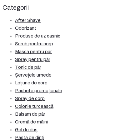
inițial
curent
Categorii
a
este:
fost:
38,49 lei.
After Shave
47,00 lei.
Odorizant
Produse de uz casnic
Scrub pentru corp
Mască pentru păr
Spray pentru păr
Tonic de păr
Șervețele umede
Loțiune de corp
Pachete promoționale
Spray de corp
Colonie turcească
Balsam de păr
Cremă de mâini
Gel de duș
Pastă de dinți