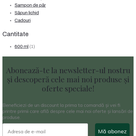
Șampon de păr
Săpun lichid
Cadouri
Cantitate
600 ml
(1)
Abonează-te la newsletter-ul nostru
și descoperă cele mai noi produse și
oferte speciale!
Beneficiezi de un discount la prima ta comandă și vei fi
printre primii care află despre cele mai noi oferte și lansări de
produse.
Mă abonez