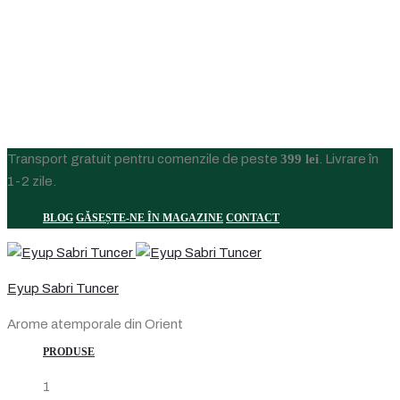
Transport gratuit pentru comenzile de peste
399 lei
. Livrare în
1-2 zile.
BLOG
GĂSEȘTE-NE ÎN MAGAZINE
CONTACT
Eyup Sabri Tuncer
Arome atemporale din Orient
PRODUSE
1