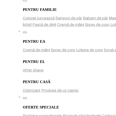
Toggle
PENTRU FAMILIE
Colonie turcească
Șampon de păr
Balsam de păr
Mas
lichid
Pastă de dinți
Cremă de mâini
Spray de corp
Loț
Toggle
PENTRU EA
Cremă de mâini
Spray de corp
Loțiune de corp
Scrub 
PENTRU EL
After shave
PENTRU CASĂ
Odorizant
Produse de uz casnic
Toggle
OFERTE SPECIALE
Pachete promoționale
Promoții săptămânale
Cadouri