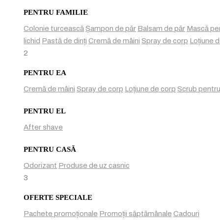
PENTRU FAMILIE
Colonie turcească
Șampon de păr
Balsam de păr
Mască pen
lichid
Pastă de dinți
Cremă de mâini
Spray de corp
Loțiune 
2
PENTRU EA
Cremă de mâini
Spray de corp
Loțiune de corp
Scrub pentru
PENTRU EL
After shave
PENTRU CASĂ
Odorizant
Produse de uz casnic
3
OFERTE SPECIALE
Pachete promoționale
Promoții săptămânale
Cadouri