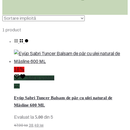
Afișez
1 product
singurul
rezultat
18%
Add to wishlist
Adaugă
în
Eyüp Sabri Tuncer Balsam de păr cu ulei natural de
coș
Măsline 600 ML
Evaluat la
5.00
din 5
Prețul
Prețul
47,00
lei
38,49
lei