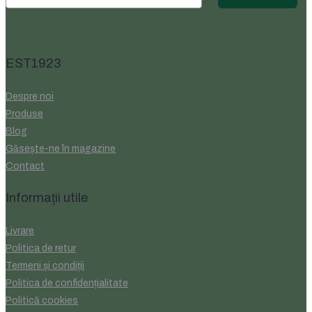
EST1923
Despre noi
Produse
Blog
Găsește-ne în magazine
Contact
Informații utile
Livrare
Politica de retur
Termeni și condiții
Politica de confidențialitate
Politică cookies