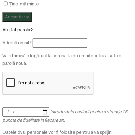
Ține-mă minte
Autentificare
Ai uitat parola?
Obligatoriu
Adresă email
*
Va fi trimisă o legătură la adresa ta de email pentru a seta o
parolă nouă.
Introdu data nasterii pentru a strange 15
puncte de fidelitate in fiecare an.
Datele dvs. personale vor fi folosite pentru a vă sprijini