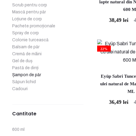
lapte natural din
Scrub pentru corp
600 
Mască pentru păr
Loțiune de corp
38,49
lei
Prețul
Prețul
Pachete promoționale
curent
inițial
Spray de corp
este:
a
Colonie turcească
Balsam de păr
38,49 lei.
fost:
22%
Cremă de mâini
47,00 lei.
Gel de duș
Pastă de dinți
Șampon de păr
Eyüp Sabri Tunc
Săpun lichid
ulei natural de 
Cadouri
ML
36,49
lei
Prețul
Prețul
curent
inițial
Cantitate
este:
a
36,49 lei.
fost:
600 ml