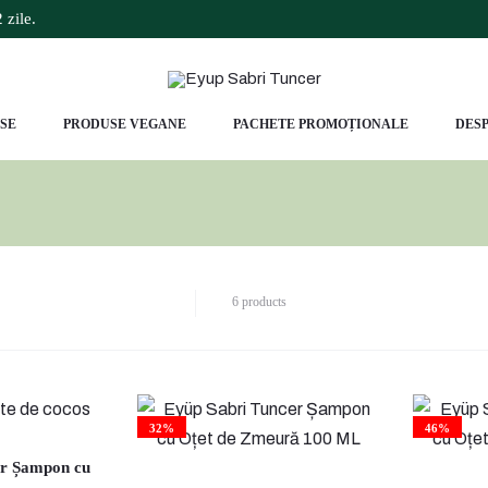
 zile.
SE
PRODUSE VEGANE
PACHETE PROMOȚIONALE
DESP
Afișez
6 products
toate
cele
6
rezultate
32%
46%
er Șampon cu