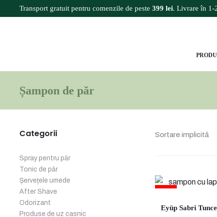
Transport gratuit pentru comenzile de peste
399 lei
. Livrare în 1-2
PRODU
Șampon de păr
Categorii
Spray pentru păr
Tonic de păr
Șervețele umede
18%
After Shave
Odorizant
Eyüp Sabri Tunc
Produse de uz casnic