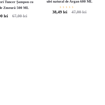
ulei natural de Argan 600 ML
bri Tuncer Șampon cu
 de Zmeură 500 ML
Evaluat
38,49
lei
47,00
lei
Prețul
Prețul
la
00
lei
67,00
lei
Prețul
5.00
din 5
curent
inițial
inițial
este:
a
a
38,49 lei.
fost:
fost:
47,00 lei.
7,00 lei.