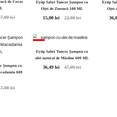
 Nucă de Cocos
Eyüp Sabri Tuncer Șampon cu
Eyüp Sa
ML
Oțet de Zmeură 100 ML
Oțet
47,00
lei
15,00
lei
22,00
lei
36,
Prețul
Prețul
Prețul
curent
inițial
curent
este:
a
este:
15,00 lei.
fost:
36,00 lei.
22%
22,00 lei.
6
Eyüp Sabri Tuncer Șampon cu
ulei natural de Măsline 600 ML
er Șampon cu
36,49
lei
47,00
lei
Prețul
Prețul
Macadamia 600
curent
inițial
este:
a
47,00
lei
36,49 lei.
fost:
47,00 lei.