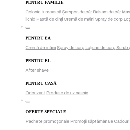
PENTRU FAMILIE
Colonie turcească
Șampon de păr
Balsam de păr
Mas
lichid
Pastă de dinți
Cremă de mâini
Spray de corp
Loț
Toggle
PENTRU EA
Cremă de mâini
Spray de corp
Loțiune de corp
Scrub 
PENTRU EL
After shave
PENTRU CASĂ
Odorizant
Produse de uz casnic
Toggle
OFERTE SPECIALE
Pachete promoționale
Promoții săptămânale
Cadouri