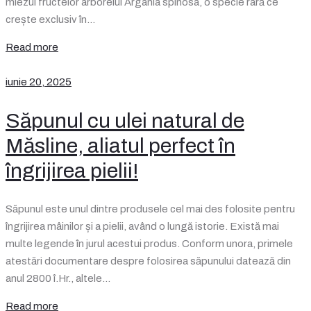
miezul fructelor arborelui Argania spinosa, o specie rară ce
crește exclusiv în…
Read more
iunie 20, 2025
Săpunul cu ulei natural de
Măsline, aliatul perfect în
îngrijirea pielii!
Săpunul este unul dintre produsele cel mai des folosite pentru
îngrijirea mâinilor și a pielii, având o lungă istorie. Există mai
multe legende în jurul acestui produs. Conform unora, primele
atestări documentare despre folosirea săpunului datează din
anul 2800 î.Hr., altele…
Read more