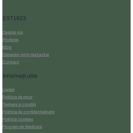
EST1923
Despre noi
Produse
Blog
Găsește-ne în magazine
Contact
Informații utile
Livrare
Politica de retur
Termeni și condiții
Politica de confidențialitate
Politică cookies
Program de fidelitate