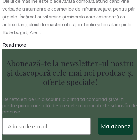
Uleiul de măsline este o adevărată comoară atunci când vine
vorba de tratamentele cosmetice de înfrumusețare, pentru păr
și piele. Încărcat cu vitamine și minerale care acționează ca
antioxidanți, uleiul de măsline oferă protecție și hidratare pielii.
Este bogat; Are…
Read more
Abonează-te la newsletter-ul nostru
și descoperă cele mai noi produse și
oferte speciale!
Beneficiezi de un discount la prima ta comandă și vei fi
printre primii care află despre cele mai noi oferte și lansări de
produse.
Mă abonez