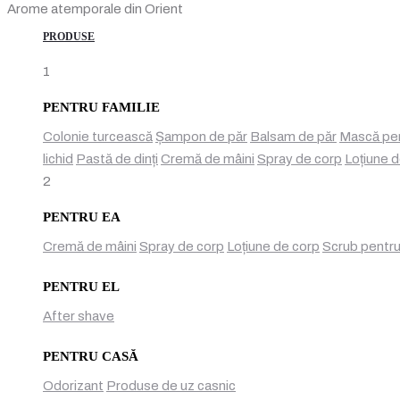
Arome atemporale din Orient
PRODUSE
1
PENTRU FAMILIE
Colonie turcească
Șampon de păr
Balsam de păr
Mască pen
lichid
Pastă de dinți
Cremă de mâini
Spray de corp
Loțiune 
2
PENTRU EA
Cremă de mâini
Spray de corp
Loțiune de corp
Scrub pentru
PENTRU EL
After shave
PENTRU CASĂ
Odorizant
Produse de uz casnic