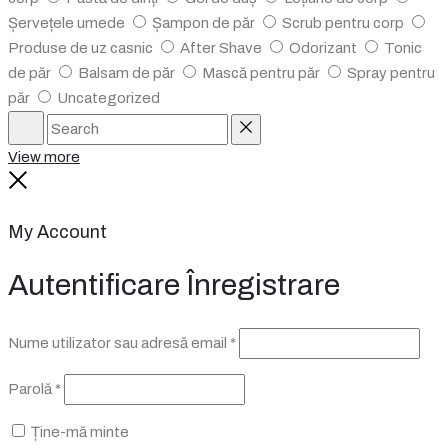
Șervețele umede
Șampon de păr
Scrub pentru corp
Produse de uz casnic
After Shave
Odorizant
Tonic
de păr
Balsam de păr
Mască pentru păr
Spray pentru
păr
Uncategorized
Search
Reset
View more
Close
My Account
Autentificare
Înregistrare
Obligatoriu
Nume utilizator sau adresă email
*
Obligatoriu
Parolă
*
Ține-mă minte