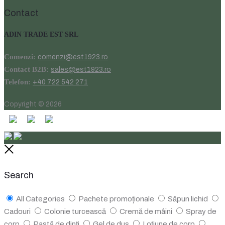
Contact
ADIN TRADE EST SRL
Comenzi:
comenzi@est1923.ro
Contact B2B:
sales@est1923.ro
Telefon:
+40 722 542 271
Copyright © 2026
Close
Search
All Categories
Pachete promoționale
Săpun lichid
Cadouri
Colonie turcească
Cremă de mâini
Spray de
corp
Pastă de dinți
Gel de duș
Loțiune de corp