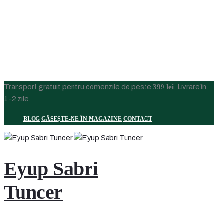
Transport gratuit pentru comenzile de peste
399 lei
. Livrare în
1-2 zile.
BLOG
GĂSEȘTE-NE ÎN MAGAZINE
CONTACT
Eyup Sabri
Tuncer