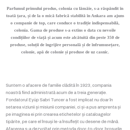
Parfumul primului produs, colonia cu lămâie, s-a răspândit în
toată țara, și de la o mică fabrică stabilită în Ankara am ajuns
o companie de top, care conduce o tradiție indispensabilă,
colonia. Gama de produse s-a extins o data cu nevoile
condițiilor de viață și acum este alcătuită din peste 350 de
produse, soluții de îngrijire personală și de înfrumusețare,
colonie, apă de colonie și produse de uz casnic.
Suntem o afacere de familie clădită în 1923, compania
noastră fiind administrată acum de a treia generație.
Fondatorul Eyüp Sabri Tuncer a fost implicat nu doar în
setarea viziunii și misiunii companiei, ci și-a pus amprenta și
pe imaginea ei prin crearea etichetelor și cataloagelor
tipărite, pe care el însuși le-a însuflețit cu desene de mână.
Afacerea s-a dezvoltat prin metoda door-to-door, broșurile