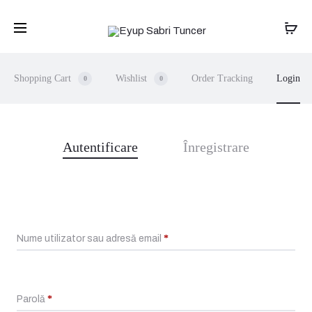
Transport gratuit pentru comenzile de peste
399 lei
. Livrare în 1-
2 zile.
Shopping Cart
Wishlist
Order Tracking
Login
0
0
Autentificare
Înregistrare
M
y
a
Obligatoriu
Nume utilizator sau adresă email
*
c
c
Obligatoriu
Parolă
*