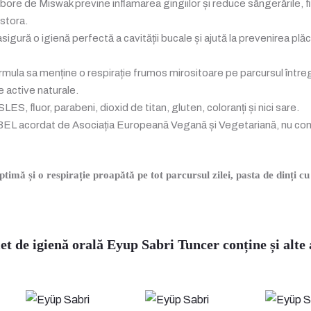
rbore de Miswak previne inflamarea gingiilor și reduce sângerările, 
estora.
igură o igienă perfectă a cavității bucale și ajută la prevenirea plăcii
rmula sa menține o respirație frumos mirositoare pe parcursul întregi
 active naturale.
ES, fluor, parabeni, dioxid de titan, gluten, coloranți și nici sare.
ABEL acordat de Asociația Europeană Vegană și Vegetariană, nu con
ptimă și o respirație proapătă pe tot parcursul zilei, pasta de dinți c
et de igienă orală Eyup Sabri Tuncer conține și alte