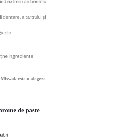
fiind extrem de benefic
 dentare, a tartrului și
i zile.
ține ingrediente
u Miswak este o alegere
 arome de paste