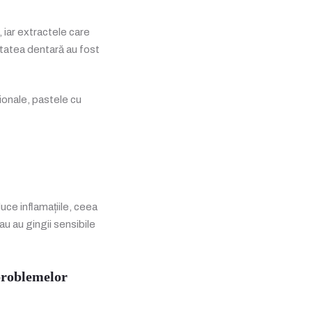
, iar extractele care
ătatea dentară au fost
ionale, pastele cu
uce inflamațiile, ceea
au au gingii sensibile
 problemelor