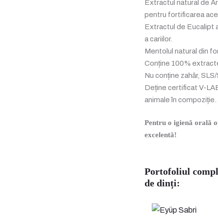
Extractul natural de A
pentru fortificarea ac
Extractul de Eucalipt as
a cariilor.
Mentolul natural din fo
Conține 100% extracte
Nu conține zahăr, SLS/SL
Deține certificat V-L
animale în compoziție.
Pentru o igienă orală o
excelentă!
Portofoliul compl
de dinți: