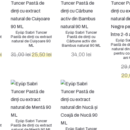
Eyüp Sabri Tuncer
Eyüp Sabri Tuncer
ct
Pastă de dinți cu extract
Pastă de dinți cu
Eyüp Sa
natural de Cuișoare 90
Cărbune activ din
Pastă de di
ML
Bambus natural 90 ML
natural di
Prețul
Prețul
Prețul
pentru cop
i
31,00
lei
25,50
lei
34,00
lei
ani
curent
inițial
curent
este:
a
este:
29
25,50 lei.
fost:
25,50 lei.
Prețu
20
31,00 lei.
inițial
a
fost:
29,00
Eyüp Sabri Tuncer
ct
Pastă de dinți cu extract
Eyüp Sabri Tuncer
natural de Mentă 90 ML