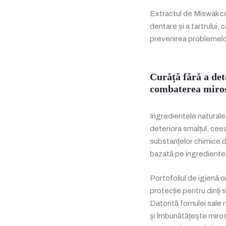
Extractul de Miswak con
dentare și a tartrului, 
prevenirea problemelo
Curăță fără a dete
combaterea mirosu
Ingredientele naturale d
deteriora smalțul, ceea 
substanțelor chimice d
bazată pe ingrediente 
Portofoliul de igienă o
protecție pentru dinți s
Datorită fomulei sale re
și îmbunătățește mirosu