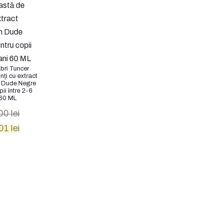
bri Tuncer
nți cu extract
n Dude Negre
ii între 2-6
 60 ML
,00
lei
l
Prețul
,01
lei
curent
este:
20,01 lei.
 lei.