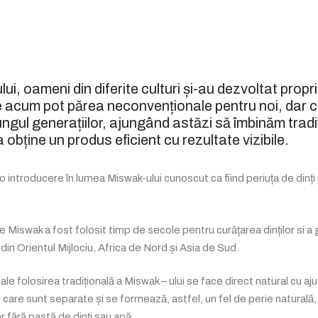
ui, oameni din diferite culturi și-au dezvoltat propri
re acum pot părea neconvenționale pentru noi, dar c
ngul generațiilor, ajungând astăzi să îmbinăm tradi
obține un produs eficient cu rezultate vizibile.
 introducere în lumea Miswak-ului cunoscut ca fiind periuța de dinți n
Miswak a fost folosit timp de secole pentru curățarea dinților si a gin
le din Orientul Mijlociu, Africa de Nord și Asia de Sud.
tale folosirea tradițională a Miswak – ului se face direct natural cu a
 care sunt separate și se formează, astfel, un fel de perie naturală
or fără pastă de dinți sau apă.