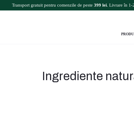
Transport gratuit pentru comenzile de peste
399 lei
. Livrare în 1-2
PRODU
Ingrediente natura