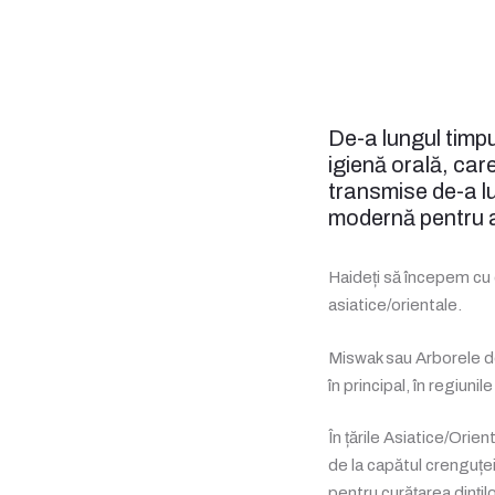
De-a lungul timpul
igienă orală, ca
transmise de-a lu
modernă pentru a 
Haideți să începem cu o
asiatice/orientale.
Miswak sau Arborele de 
în principal, în regiuni
În țările Asiatice/Orien
de la capătul crenguței
pentru curățarea dințil