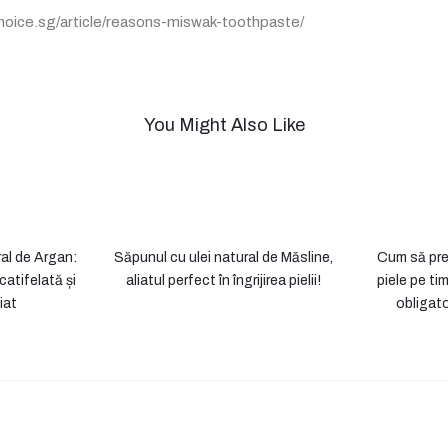
oice.sg/article/reasons-miswak-toothpaste/
You Might Also Like
ral de Argan:
Săpunul cu ulei natural de Măsline,
Cum să prev
catifelată și
aliatul perfect în îngrijirea pielii!
piele pe ti
iat
obligat