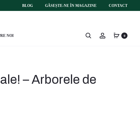
BLOG
GĂSEȘTE-NE ÎN MAGAZINE
CONTACT
Search
Account
RE NOI
0
rale! – Arborele de