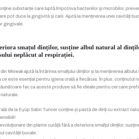
ține substanțe care luptă împotriva bacteriilor și microbilor, preve
care pot duce la gingivită și carii. Ajută la menținerea unei cavități b
r gingivale.
riora smațul dinților, susține albul natural al dințil
lui neplăcut al respirației.
in Miswak ajută la întărirea smalțului dinților și la menținerea albului 
ce este esențial pentru igiena orală a fiecăruia. În plus, conținutul na
ăunătoare fac ca aceste produse să fie ideale pentru cei care prefe
naturale.
rală de la Eyüp Sabri Tuncer conține și pastă de dinți cu extract na
ensibili!
voluționare din plante curăță fără a deteriora smalțul dinților, susține 
l cavității bucale.