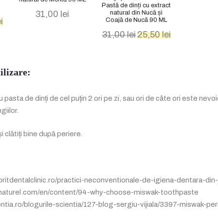
Pastă de dinți cu extract
natural din Nucă și
31,00
lei
Prețul
Coajă de Nucă 90 ML
i
curent
Prețul
Prețul
31,00
lei
25,50
lei
este:
inițial
curent
25,50 lei.
a
este:
fost:
25,50 lei.
ilizare:
31,00 lei.
 pasta de dinți de cel puțin 2 ori pe zi, sau ori de câte ori este nevo
giilor.
 și clătiți bine după periere.
ritdentalclinic.ro/practici-neconventionale-de-igiena-dentara-din-j
etnaturel.com/en/content/94-why-choose-miswak-toothpaste
ntia.ro/blogurile-scientia/127-blog-sergiu-vijiala/3397-miswak-per