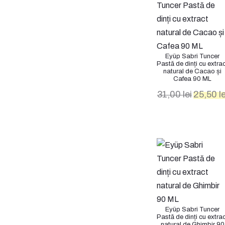
Eyüp Sabri Tuncer
Pastă de dinți cu extra
natural de Cacao și
Cafea 90 ML
Prețul
31,00
lei
25,50
le
inițial
a
fost:
31,00 lei.
Eyüp Sabri Tuncer
Pastă de dinți cu extra
natural de Ghimbir 90