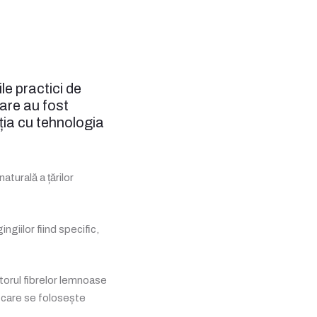
ile practici de
are au fost
ția cu tehnologia
aturală a țărilor
giilor fiind specific,
jutorul fibrelor lemnoase
, care se folosește