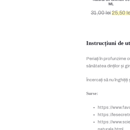
ML
Prețul
31,00
lei
25,50
le
inițial
a
fost:
31,00 lei.
Instrucțiuni de ut
Periați în profunzime cu
sănătatea dinților și gin
Încercați să nu înghițiți
Surse:
https://www.favo
https://lesecr
https://www.scie
naturala.html