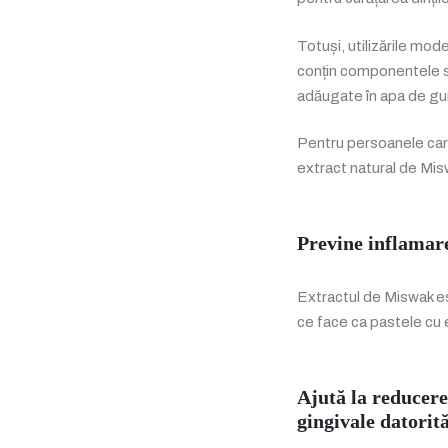
Totuși, utilizările mod
conțin componentele sa
adăugate în apa de gur
Pentru persoanele care 
extract natural de Mis
Previne inflamare
Extractul de Miswak est
ce face ca pastele cu e
Ajută la reducere
gingivale datorită