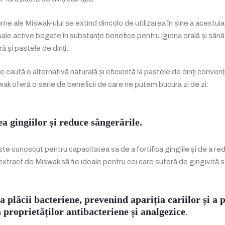
erne ale Miswak-ului se extind dincolo de utilizarea în sine a acestuia
le active bogate în substanțe benefice pentru igiena orală și săn
ă și pastele de dinți.
caută o alternativă naturală și eficientă la pastele de dinți convenț
wak oferă o serie de beneficii de care ne putem bucura zi de zi:
a gingiilor și reduce sângerările.
e cunoscut pentru capacitatea sa de a fortifica gingiile și de a red
xtract de Miswak să fie ideale pentru cei care suferă de gingivită s
a plăcii bacteriene, prevenind apariția cariilor și a
 proprietăților antibacteriene și analgezice
.