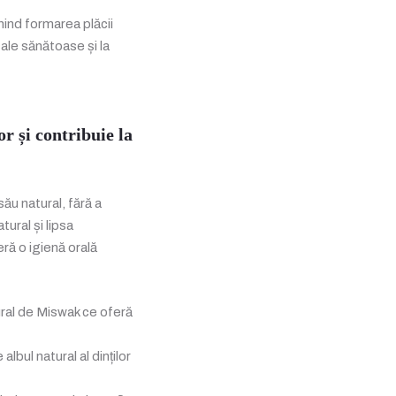
nind formarea plăcii
ucale sănătoase și la
or și contribuie la
său natural, fără a
tural și lipsa
ră o igienă orală
tural de Miswak ce oferă
albul natural al dinților