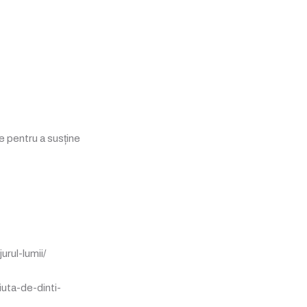
ie pentru a susține
urul-lumii/
iuta-de-dinti-