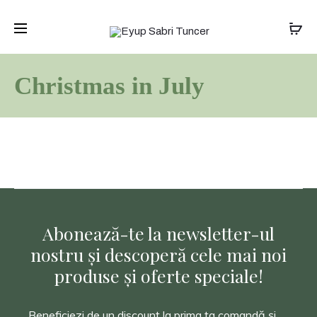
Transport gratuit pentru comenzile de peste
399 lei
. Livrare în 1-
2 zile.
Christmas in July
Abonează-te la newsletter-ul
nostru și descoperă cele mai noi
produse și oferte speciale!
Beneficiezi de un discount la prima ta comandă și