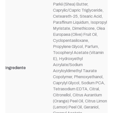
Parkii (Shea) Butter,
Caprylic/Capric Triglyceride,
Ceteareth-25, Stearic Acid,
Paraffinum Liquidum, Isopropyl
Myristate, Dimethicone, Olea
Europaea (Olive) Fruit Oil,
Cyclopentasiloxane,
Propylene Glycol, Parfum,
Tocopheryl Acetate (Vitamin
E), Hydroxyethyl
Acrylate/Sodium
Ingrediente
Acryloyldimethyl Taurate
Copolymer, Phenoxyethanol,
Caprylyl Glycol, Sodium PCA,
Tetrasodium EDTA, Citral,
Citronellol, Citrus Aurantium
(Orange) Peel Oil, Citrus Limon
(Lemon) Peel Oil, Geraniol,