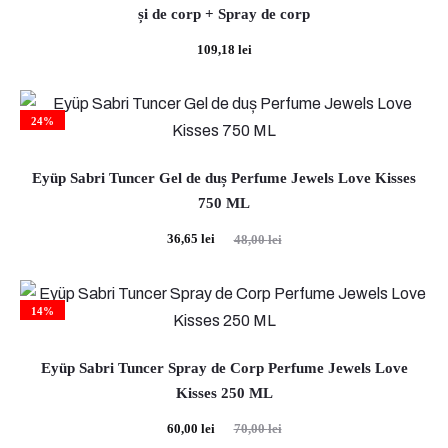
și de corp + Spray de corp
109,18
lei
24%
Eyüp Sabri Tuncer Gel de duș Perfume Jewels Love Kisses
750 ML
Prețul
Prețul
36,65
lei
48,00
lei
curent
inițial
este:
a
14%
36,65 lei.
fost:
48,00 lei.
Eyüp Sabri Tuncer Spray de Corp Perfume Jewels Love
Kisses 250 ML
Prețul
Prețul
60,00
lei
70,00
lei