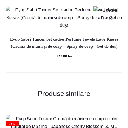
curent
inițial
este:
a
60,00 lei.
fost:
70,00 lei.
Eyüp Sabri Tuncer Set cadou Perfume Jewels Love Kisses
(Cremă de mâini și de corp + Spray de corp+ Gel de duș)
127,00
lei
Produse similare
23%