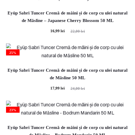
Eyüp Sabri Tuncer Cremă de mâini și de corp cu ulei natural
de Măsline – Japanese Cherry Blossom 50 ML
Prețul
Prețul
16,99
lei
22,00
lei
curent
inițial
este:
a
25%
16,99 lei.
fost:
22,00 lei.
Eyüp Sabri Tuncer Cremă de mâini și de corp cu ulei natural
de Măsline 50 ML
Prețul
Prețul
17,99
lei
24,00
lei
curent
inițial
este:
a
23%
17,99 lei.
fost:
24,00 lei.
Eyüp Sabri Tuncer Cremă de mâini și de corp cu ulei natural
de Măsline – Bodrum Mandarin 50 ML