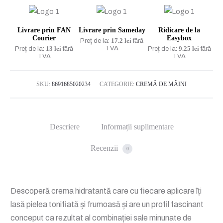
Perfume
Jewels
Livrare prin FAN
Livrare prin Sameday
Ridicare de la
Love
Courier
Easybox
17.2 lei
Preț de la:
fără
Kisses
13 lei
TVA
9.25 lei
Preț de la:
fără
Preț de la:
fără
TVA
TVA
50
ML
SKU:
8691685020234
CATEGORIE:
CREMĂ DE MÂINI
Descriere
Informații suplimentare
Recenzii
0
Descoperă crema hidratantă care cu fiecare aplicare îți
lasă pielea tonifiată și frumoasă și are un profil fascinant
conceput ca rezultat al combinației sale minunate de