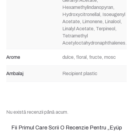
Geranyl Acetate,
Hexamethylindanopyran,
Hydroxycitronellal, Isoeugenyl
Acetate, Limonene, Linalool,
Linalyl Acetate, Terpineol,
Tetramethyl
Acetyloctahydronaphthalenes.
Arome
dulce, floral, fructe, mosc
Ambalaj
Recipient plastic
Nu există recenzii până acum.
R
Fii Primul Care Scrii O Recenzie Pentru „Eyüp