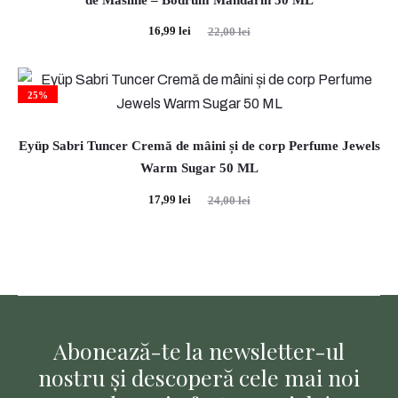
Prețul
Prețul
16,99
lei
22,00
lei
curent
inițial
este:
a
25%
16,99 lei.
fost:
22,00 lei.
Eyüp Sabri Tuncer Cremă de mâini și de corp Perfume Jewels
Warm Sugar 50 ML
Prețul
Prețul
17,99
lei
24,00
lei
curent
inițial
este:
a
17,99 lei.
fost:
24,00 lei.
Abonează-te la newsletter-ul
nostru și descoperă cele mai noi