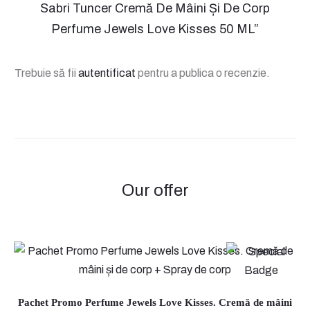
Sabri Tuncer Cremă De Mâini Și De Corp
e
Perfume Jewels Love Kisses 50 ML”
c
e
Trebuie să fii
autentificat
pentru a publica o recenzie.
n
z
i
i
Our offer
Pachet Promo Perfume Jewels Love Kisses. Cremă de mâini