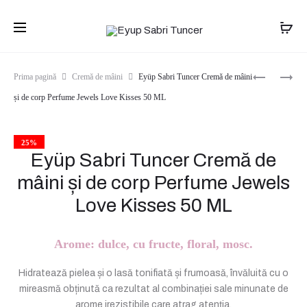
Transport gratuit pentru comenzile de peste
399 lei
. Livrare în 1-
2 zile.
Produ
EYÜP
EYÜP
Prima pagină
Cremă de mâini
Eyüp Sabri Tuncer Cremă de mâini
SABRI
SABRI
navig
și de corp Perfume Jewels Love Kisses 50 ML
TUNCER
TUNCER
CREMĂ
CREMĂ
DE
DE
MÂINI
MÂINI
25%
Eyüp Sabri Tuncer Cremă de
ȘI
ȘI
DE
DE
mâini și de corp Perfume Jewels
CORP
CORP
PERFUME
PERFUME
Love Kisses 50 ML
JEWELS
JEWELS
BLUE
PURE
MOON
LOVE
Arome: dulce, cu fructe, floral, mosc.
50
50
ML
ML
Hidratează pielea și o lasă tonifiată și frumoasă, învăluită cu o
mireasmă obținută ca rezultat al combinației sale minunate de
arome irezistibile care atrag atenția.