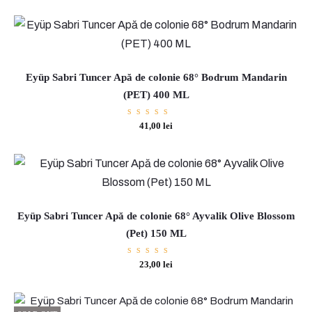
E
y
ü
Eyüp Sabri Tuncer Apă de colonie 68° Bodrum Mandarin
p
(PET) 400 ML
S
Evaluat
41,00
lei
la
5.00
a
din 5
b
r
Eyüp Sabri Tuncer Apă de colonie 68° Ayvalik Olive Blossom
i
(Pet) 150 ML
T
Evaluat
23,00
lei
u
la
5.00
din 5
n