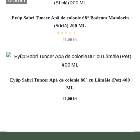
SOLD OUT
c
e
Eyüp Sabri Tuncer Apă de colonie 68° Bodrum Mandarin
(Sticlă) 200 ML
r
A
Evaluat
41,00
lei
la
5.00
p
din 5
ă
d
Eyüp Sabri Tuncer Apă de colonie 80° cu Lămâie (Pet) 400
e
ML
c
41,00
lei
o
l
o