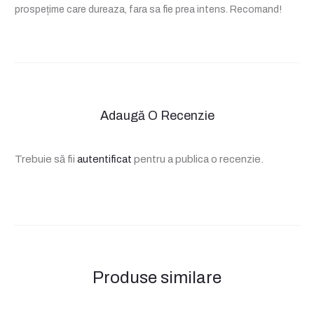
e
prospețime care dureaza, fara sa fie prea intens. Recomand!
c
e
n
z
Adaugă O Recenzie
i
e
Trebuie să fii
autentificat
pentru a publica o recenzie.
p
e
n
t
Produse similare
r
u