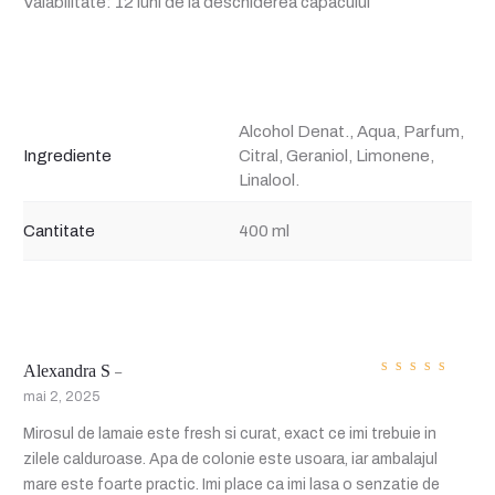
Valabilitate: 12 luni de la deschiderea capacului
Alcohol Denat., Aqua, Parfum,
Ingrediente
Citral, Geraniol, Limonene,
Linalool.
Cantitate
400 ml
Alexandra S
–
Evaluat
la
5
mai 2, 2025
din 5
1
Mirosul de lamaie este fresh si curat, exact ce imi trebuie in
zilele calduroase. Apa de colonie este usoara, iar ambalajul
r
mare este foarte practic. Imi place ca imi lasa o senzatie de