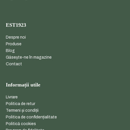
m
o
EST1923
n
(
Despre noi
Produse
P
Blog
e
Găsește-ne în magazine
Contact
t
)
Informații utile
4
Livrare
0
Politica de retur
0
Termeni și condiții
Politica de confidențialitate
M
Politică cookies