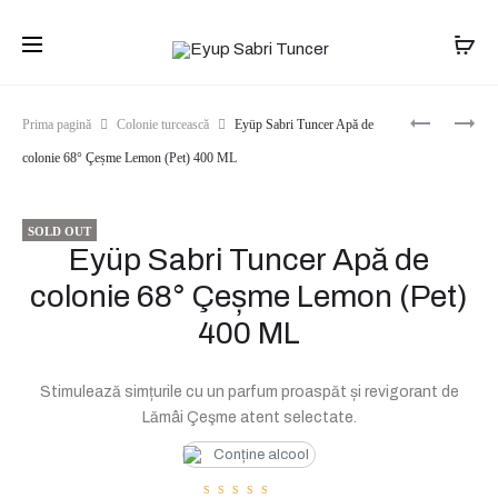
Transport gratuit pentru comenzile de peste
399 lei
. Livrare în 1-
2 zile.
Produ
EYÜP
EYÜP
Prima pagină
Colonie turcească
Eyüp Sabri Tuncer Apă de
SABRI
SABRI
navig
colonie 68° Çeșme Lemon (Pet) 400 ML
TUNCER
TUNCER
APĂ
APĂ
DE
DE
COLONIE
COLONIE
SOLD OUT
Eyüp Sabri Tuncer Apă de
68°
68°
AYVALIK
HAWAII
colonie 68° Çeșme Lemon (Pet)
OLIVE
PINEAPPL
BLOSSOM
(PET)
400 ML
(PET)
400
400
ML
ML
Stimulează simțurile cu un parfum proaspăt și revigorant de
Lămâi Çeşme atent selectate.
Conține alcool