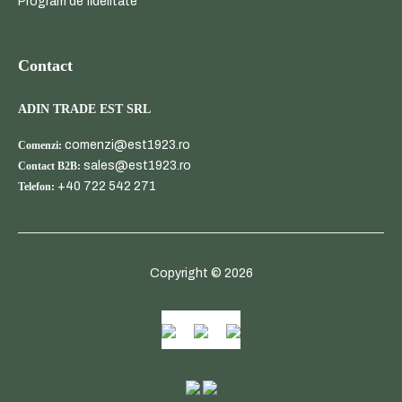
L
Program de fidelitate
Contact
ADIN TRADE EST SRL
comenzi@est1923.ro
Comenzi:
sales@est1923.ro
Contact B2B:
+40 722 542 271
Telefon:
Copyright © 2026