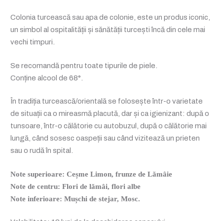
Colonia turcească sau apa de colonie, este un produs iconic,
un simbol al ospitalității și sănătății turcești încă din cele mai
vechi timpuri.
Se recomandă pentru toate tipurile de piele.
Conține alcool de 68°.
În tradiția turcească/orientală se folosește într-o varietate
de situații ca o mireasmă placută, dar și ca igienizant: după o
tunsoare, într-o călătorie cu autobuzul, după o călătorie mai
lungă, când sosesc oaspeții sau când vizitează un prieten
sau o rudă în spital.
Note superioare: Ceșme Limon, frunze de Lămâie
Note de centru: Flori de lămâi, flori albe
Note inferioare: Mușchi de stejar, Mosc.