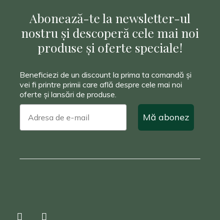
n
Abonează-te la newsletter-ul
i
nostru și descoperă cele mai noi
e
produse și oferte speciale!
6
8
Beneficiezi de un discount la prima ta comandă și
vei fi printre primii care află despre cele mai noi
°
oferte și lansări de produse.
Ç
Mă abonez
e
ș
m
e
L
e