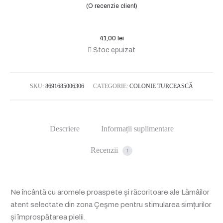
Evaluat
(O recenzie client)
la
5.00
din 5
pe baza
unei
singure
evaluăr
41,00
lei
i
Stoc epuizat
SKU:
8691685006306
CATEGORIE:
COLONIE TURCEASCĂ
Descriere
Informații suplimentare
Recenzii
1
Ne încântă cu aromele proaspete și răcoritoare ale Lămâilor
atent selectate din zona Çeşme pentru stimularea simțurilor
și împrospătarea pielii.