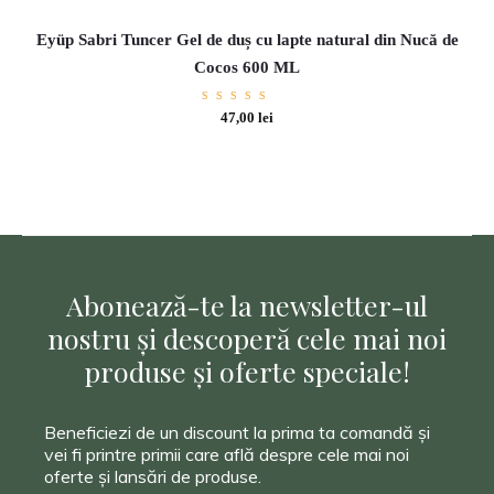
Eyüp Sabri Tuncer Gel de duș cu lapte natural din Nucă de
Cocos 600 ML
Evaluat
47,00
lei
la
5.00
din 5
Abonează-te la newsletter-ul
nostru și descoperă cele mai noi
produse și oferte speciale!
Beneficiezi de un discount la prima ta comandă și
vei fi printre primii care află despre cele mai noi
oferte și lansări de produse.