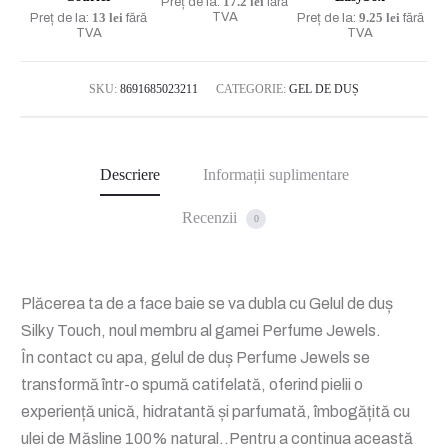
17.2 lei
Preț de la:
fără
13 lei
TVA
9.25 lei
Preț de la:
fără
Preț de la:
fără
TVA
TVA
SKU:
8691685023211
CATEGORIE:
GEL DE DUȘ
Descriere
Informații suplimentare
Recenzii
0
Plăcerea ta de a face baie se va dubla cu Gelul de duș
Silky Touch, noul membru al gamei Perfume Jewels.
În contact cu apa, gelul de duș Perfume Jewels se
transformă într-o spumă catifelată, oferind pielii o
experiență unică, hidratantă și parfumată, îmbogățită cu
ulei de Măsline 100% natural..
Pentru a continua această