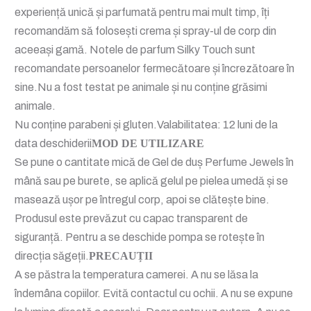
experiență unică și parfumată pentru mai mult timp, îți
recomandăm să folosești crema și spray-ul de corp din
aceeași gamă. Notele de parfum Silky Touch sunt
recomandate persoanelor fermecătoare și încrezătoare în
sine.Nu a fost testat pe animale și nu conține grăsimi
animale.
Nu conține parabeni și gluten.Valabilitatea: 12 luni de la
data deschiderii
MOD DE UTILIZARE
Se pune o cantitate mică de Gel de duș Perfume Jewels în
mână sau pe burete, se aplică gelul pe pielea umedă și se
masează ușor pe întregul corp, apoi se clătește bine.
Produsul este prevăzut cu capac transparent de
siguranță. Pentru a se deschide pompa se rotește în
direcția săgeții.
PRECAUȚII
A se păstra la temperatura camerei. A nu se lăsa la
îndemâna copiilor. Evită contactul cu ochii. A nu se expune