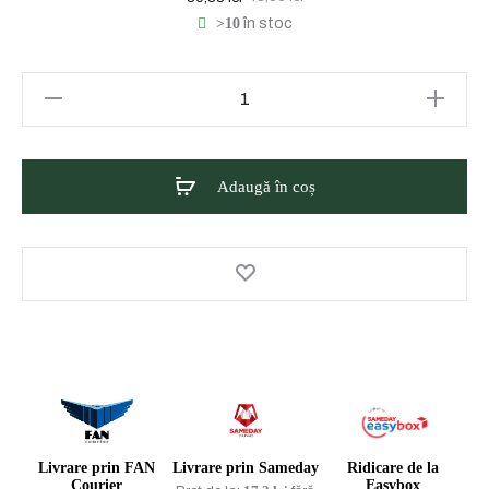
>10
în stoc
curent
inițial
este:
a
Cantitate
Eyüp
30,33 lei.
fost:
Sabri
Tuncer
Adaugă în coș
48,00 lei.
Gel
de
duș
Perfume
Jewels
Silky
Touch
750
ML
Livrare prin FAN
Livrare prin Sameday
Ridicare de la
Courier
Easybox