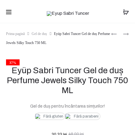
Transport gratuit pentru comenzile de peste
399 lei
. Livrare în 1-
2 zile.
Produ
EYÜP
EYÜP
Prima pagină
Gel de duș
Eyüp Sabri Tuncer Gel de duș Perfume
SABRI
SABRI
navig
Jewels Silky Touch 750 ML
TUNCER
TUNCER
GEL
GEL
DE
DE
DUȘ
DUȘ
37%
Eyüp Sabri Tuncer Gel de duș
CU
PERFUME
ULEI
JEWELS
Perfume Jewels Silky Touch 750
NATURAL
PURE
DE
LOVE
ML
MĂSLINE
750
600
ML
ML
Gel de duș pentru încântarea simțurilor!
Fără gluten
Fără parabeni
Prețul
Prețul
48,00
lei
30,33
lei