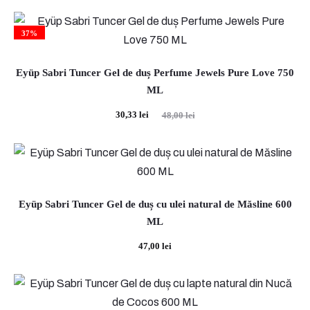
37%
Eyüp Sabri Tuncer Gel de duș Perfume Jewels Pure Love 750
ML
Prețul
Prețul
30,33
lei
48,00
lei
curent
inițial
este:
a
30,33 lei.
fost:
48,00 lei.
Eyüp Sabri Tuncer Gel de duș cu ulei natural de Măsline 600
ML
47,00
lei