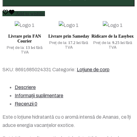
Tuncer
Loțiune
Add to wishlist
de
mâini
și
Livrare prin FAN
Livrare prin Sameday
Ridicare de la Easybox
Courier
de
17.2 lei
9.25 lei
Preț de la:
fără
Preț de la:
fără
13 lei
TVA
TVA
Preț de la:
fără
corp
TVA
cu
ulei
SKU:
8691685024331
Categorie:
Loțiune de corp
natural
de
Descriere
Măsline
Informații suplimentare
-
Recenzii
0
Hawaii
Pineapple
Este o loțiune hidratantă cu o aromă intensă de Ananas, ce îți
280
aduce energia vacanțelor exotice.
ML