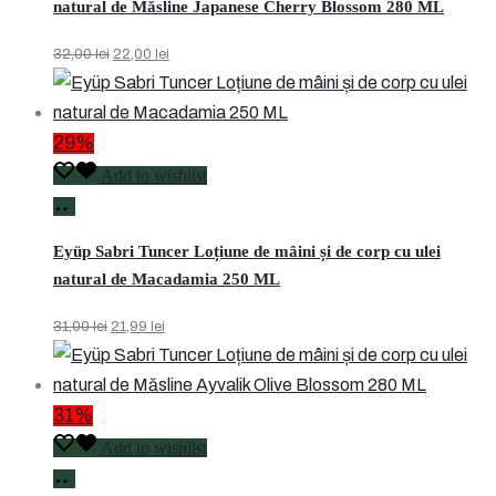
natural de Măsline Japanese Cherry Blossom 280 ML
Prețul
Prețul
32,00
lei
22,00
lei
inițial
curent
a
este:
fost:
22,00 lei.
29%
32,00 lei.
Add to wishlist
Adaugă
în
Eyüp Sabri Tuncer Loțiune de mâini și de corp cu ulei
coș
natural de Macadamia 250 ML
Prețul
Prețul
31,00
lei
21,99
lei
inițial
curent
a
este:
fost:
21,99 lei.
31%
31,00 lei.
Add to wishlist
Adaugă