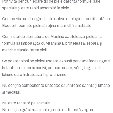
Potrivită pentru fiecare tip de piele datorită formulei sale
speciale și este rapid absorbită în piele.
Compoziția sa de ingrediente active ecologice, certificată de
Ecocert, permite pielii să rețină mai multă umiditate.
Conținutul de ulei natural de Măsline catifelează pielea, iar
formula sa îmbogățită cu vitamina E protejează, repară și
menține elasticitatea pielii.
Se poate folosi pe pielea uscată expusă perioade îndelungate
la factorii de mediu nocivi, precum soare, vânt, frig, fiind o
loțiune care hidratează în profunzime.
Nu conține componente sintetice dăunătoare sănătății umane
și mediului.
Nu este testată pe animale.
Nu conține grăsimi animale și este certificată vegan.