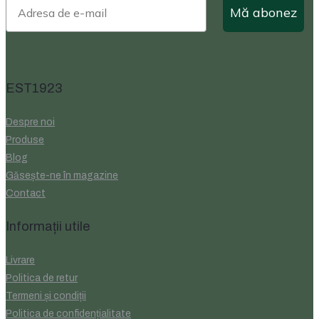
Mă abonez
EST1923
Despre noi
Produse
Blog
Găsește-ne în magazine
Contact
Informații utile
Livrare
Politica de retur
Termeni și condiții
Politica de confidențialitate