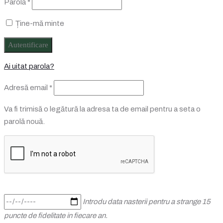
Parolă
*
Ține-mă minte
Autentificare
Ai uitat parola?
Obligatoriu
Adresă email
*
Va fi trimisă o legătură la adresa ta de email pentru a seta o
parolă nouă.
Introdu data nasterii pentru a strange 15
puncte de fidelitate in fiecare an.