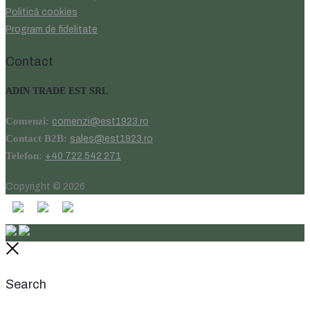
Politică cookies
Program de fidelitate
Contact
ADIN TRADE EST SRL
Comenzi:
comenzi@est1923.ro
Contact B2B:
sales@est1923.ro
Telefon:
+40 722 542 271
Copyright © 2026
Close
Search