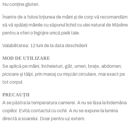
Nu conține gluten.
Înainte de a folosi loțiunea de mâini și de corp vă recomandăm
să vă spălați mâinile cu săpunul lichid cu ulei natural de Măsline
pentru a oferi o îngrijire unică pielii tale.
Valabilitatea: 12 luni de la data deschiderii
MOD DE UTILIZARE
Se aplică pe mâini, încheieturi, gât, umeri, brațe, abdomen,
picioare și tălpi, prin masaj cu mișcări circulare, mai exact pe
tot corpul.
PRECAUȚII
A se păstra la temperatura camerei. A nu se lăsa la îndemâna
copiilor. Evită contactul cu ochii. A nu se expune la lumina
directă a soarelui. Doar pentru uz extern.