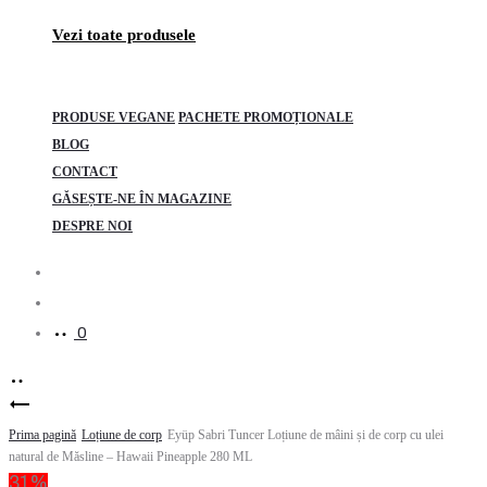
Vezi toate produsele
PRODUSE VEGANE
PACHETE PROMOȚIONALE
BLOG
CONTACT
GĂSEȘTE-NE ÎN MAGAZINE
DESPRE NOI
Search
Account
0
Product
Eyüp
Prima pagină
Sabri
Loțiune de corp
Eyüp Sabri Tuncer Loțiune de mâini și de corp cu ulei
navigation
natural de Măsline – Hawaii Pineapple 280 ML
Tuncer
31%