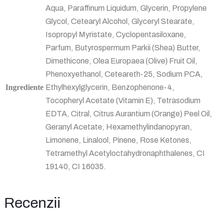
Aqua, Paraffinum Liquidum, Glycerin, Propylene
Glycol, Cetearyl Alcohol, Glyceryl Stearate,
Isopropyl Myristate, Cyclopentasiloxane,
Parfum, Butyrospermum Parkii (Shea) Butter,
Dimethicone, Olea Europaea (Olive) Fruit Oil,
Phenoxyethanol, Ceteareth-25, Sodium PCA,
Ingrediente
Ethylhexylglycerin, Benzophenone-4,
Tocopheryl Acetate (Vitamin E), Tetrasodium
EDTA, Citral, Citrus Aurantium (Orange) Peel Oil,
Geranyl Acetate, Hexamethylindanopyran,
Limonene, Linalool, Pinene, Rose Ketones,
Tetramethyl Acetyloctahydronaphthalenes, CI
19140, CI 16035.
Recenzii