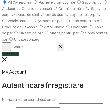
All Categories
Pachete promoționale
Săpun lichid
Cadouri
Colonie turcească
Cremă de mâini
Spray de
corp
Pastă de dinți
Gel de duș
Loțiune de corp
Șervețele umede
Șampon de păr
Scrub pentru corp
Produse de uz casnic
After Shave
Odorizant
Tonic
de păr
Balsam de păr
Mască pentru păr
Spray pentru
păr
Uncategorized
Search
Reset
View more
Close
My Account
Autentificare
Înregistrare
Obligatoriu
Nume utilizator sau adresă email
*
Obligatoriu