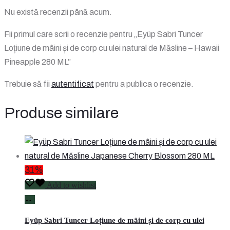
Nu există recenzii până acum.
Fii primul care scrii o recenzie pentru „Eyüp Sabri Tuncer
Loțiune de mâini și de corp cu ulei natural de Măsline – Hawaii
Pineapple 280 ML”
Trebuie să fii
autentificat
pentru a publica o recenzie.
Produse similare
31%
Add to wishlist
Adaugă
în
Eyüp Sabri Tuncer Loțiune de mâini și de corp cu ulei
coș