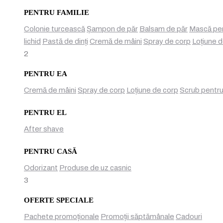
PENTRU FAMILIE
Colonie turcească
Șampon de păr
Balsam de păr
Mască pen
lichid
Pastă de dinți
Cremă de mâini
Spray de corp
Loțiune 
2
PENTRU EA
Cremă de mâini
Spray de corp
Loțiune de corp
Scrub pentru
PENTRU EL
After shave
PENTRU CASĂ
Odorizant
Produse de uz casnic
3
OFERTE SPECIALE
Pachete promoționale
Promoții săptămânale
Cadouri