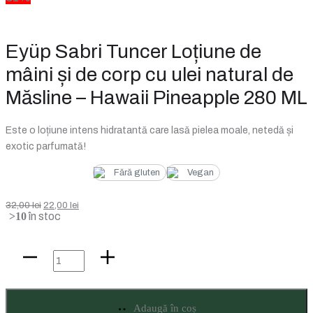
Loțiune
de
mâini
Eyüp Sabri Tuncer Loțiune de
și
mâini și de corp cu ulei natural de
de
Măsline – Hawaii Pineapple 280 ML
corp
cu
Este o loțiune intens hidratantă care lasă pielea moale, netedă și
ulei
exotic parfumată!
natural
Fără gluten
Vegan
de
Măsline
Prețul
Prețul
32,00
lei
22,00
lei
Japanese
>10
în stoc
inițial
curent
Cherry
a
este:
Blossom
Cantitate
fost:
22,00 lei.
280
Eyüp
32,00 lei.
ML
Sabri
Adaugă în coș