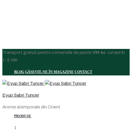
Transport gratuit pentru comenzile de peste
399 lei
. Livrare în
1-2 zile.
BLOG
GĂSEȘTE-NE ÎN MAGAZINE
CONTACT
Eyup Sabri Tuncer
Arome atemporale din Orient
PRODUSE
1