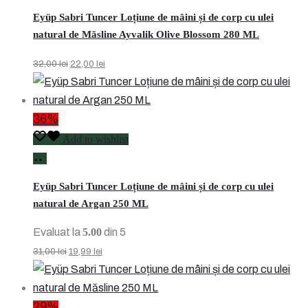
în
Eyüp Sabri Tuncer Loțiune de mâini și de corp cu ulei
coș
natural de Măsline Ayvalik Olive Blossom 280 ML
Prețul
Prețul
32,00
lei
22,00
lei
inițial
curent
a
este:
fost:
22,00 lei.
36%
32,00 lei.
Add to wishlist
Adaugă
în
Eyüp Sabri Tuncer Loțiune de mâini și de corp cu ulei
coș
natural de Argan 250 ML
Evaluat la
5.00
din 5
Prețul
Prețul
31,00
lei
19,99
lei
inițial
curent
a
este:
fost:
19,99 lei.
29%