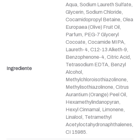
Aqua, Sodium Laureth Sulfate,
Glycerin, Sodium Chloride,
Cocamidopropyl Betaine, Olea
Europaea (Olive) Fruit Oil,
Parfum, PEG-7 Glyceryl
Cocoate, Cocamide MIPA,
Laureth-4, C12-13 Alketh-9,
Benzophenone-4, Citric Acid,
Tetrasodium EDTA, Benzyl
Ingrediente
Alcohol,
Methylchloroisothiazolinone,
Methylisothiazolinone, Citrus
Aurantium (Orange) Peel Oil,
Hexamethylindanopyran,
Hexyl Cinnamal, Limonene,
Linalool, Tetramethyl
Acetyloctahydronaphthalenes,
CI 15985.