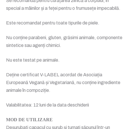
Se recomandă pentru curățarea zilnică a corpului, în
special a mâinilor și a feței pentru o frumusețe impecabilă.
Este recomandat pentru toate tipurile de piele.
Nu conține parabeni, gluten, grăsimi animale, componente
sintetice sau agenți chimici.
Nu este testat pe animale.
Deține certificat V-LABEL acordat de Asociația
Europeană Vegană și Vegetariană, nu conține ingrediente
animale în compoziție.
Valabilitatea: 12 luni de la data deschiderii
MOD DE UTILIZARE
Deșurubati capacul cu șurub și turnați săpunul într-un