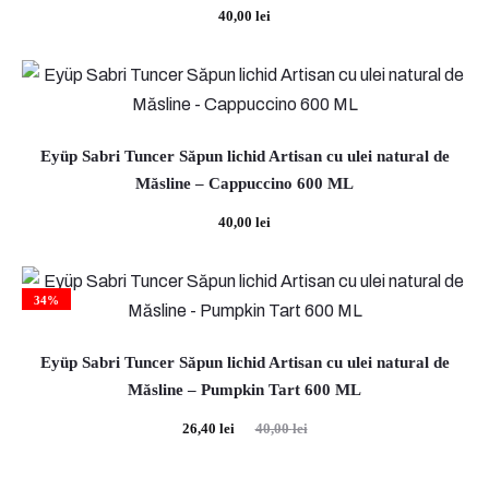
40,00
lei
Eyüp Sabri Tuncer Săpun lichid Artisan cu ulei natural de
Măsline – Cappuccino 600 ML
40,00
lei
34%
Eyüp Sabri Tuncer Săpun lichid Artisan cu ulei natural de
Măsline – Pumpkin Tart 600 ML
Prețul
Prețul
26,40
lei
40,00
lei
curent
inițial