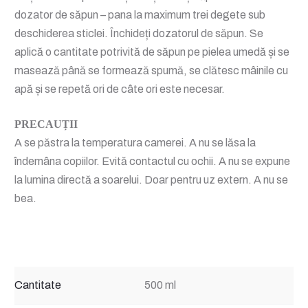
dozator de săpun – pana la maximum trei degete sub
deschiderea sticlei. Închideți dozatorul de săpun. Se
aplică o cantitate potrivită de săpun pe pielea umedă și se
masează până se formează spumă, se clătesc mâinile cu
apă și se repetă ori de câte ori este necesar.
PRECAUȚII
A se păstra la temperatura camerei. A nu se lăsa la
îndemâna copiilor. Evită contactul cu ochii. A nu se expune
la lumina directă a soarelui. Doar pentru uz extern. A nu se
bea.
Cantitate
500 ml