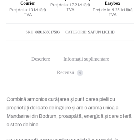
Courier
Easybox
17.2 lei
Preț de la:
fără
1500
13 lei
TVA
9.25 lei
Preț de la:
fără
Preț de la:
fără
TVA
TVA
ML
SKU:
8691685017593
CATEGORIE:
SĂPUN LICHID
Descriere
Informații suplimentare
Recenzii
0
Combină armonios curățarea și purificarea pielii cu
proprietăți delicate de îngrijire și are o aromă unică a
Mandarinei din Bodrum, proaspătă, energică și care oferă
o stare de bine.