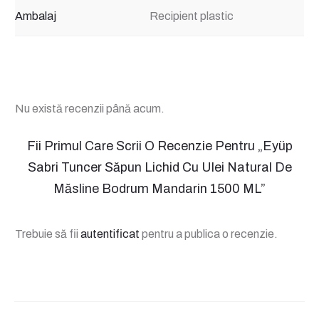
Ambalaj
Recipient plastic
Nu există recenzii până acum.
R
Fii Primul Care Scrii O Recenzie Pentru „Eyüp
Sabri Tuncer Săpun Lichid Cu Ulei Natural De
e
Măsline Bodrum Mandarin 1500 ML”
c
e
Trebuie să fii
autentificat
pentru a publica o recenzie.
n
z
i