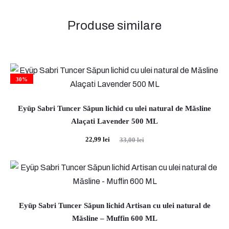
i
Produse similare
30%
Eyüp Sabri Tuncer Săpun lichid cu ulei natural de Măsline
Alaçati Lavender 500 ML
Prețul
Prețul
22,99
lei
33,00
lei
curent
inițial
este:
a
22,99 lei.
fost:
33,00 lei.
Eyüp Sabri Tuncer Săpun lichid Artisan cu ulei natural de
Măsline – Muffin 600 ML