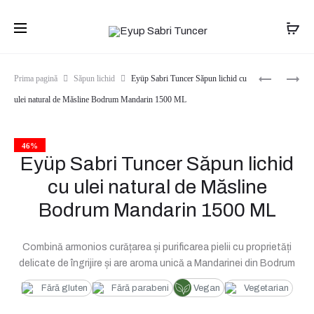
Transport gratuit pentru comenzile de peste
399 lei
. Livrare în 1-
2 zile.
Produ
EYÜP
EYÜP
Prima pagină
Săpun lichid
Eyüp Sabri Tuncer Săpun lichid cu
SABRI
SABRI
navig
ulei natural de Măsline Bodrum Mandarin 1500 ML
TUNCER
TUNCER
SĂPUN
SĂPUN
LICHID
LICHID
CU
CU
46%
Eyüp Sabri Tuncer Săpun lichid
ULEI
ULEI
NATURAL
NATURAL
cu ulei natural de Măsline
DE
DE
MĂSLINE
MĂSLINE
Bodrum Mandarin 1500 ML
AMBER
HAWAII
1500
PINEAPPL
ML
1500
Combină armonios curățarea și purificarea pielii cu proprietăți
ML
delicate de îngrijire și are aroma unică a Mandarinei din Bodrum
Fără gluten
Fără parabeni
Vegan
Vegetarian