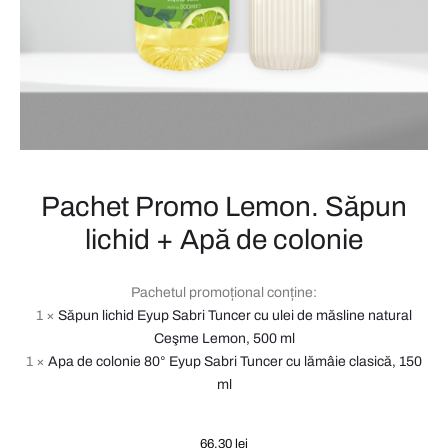
DE
MÂINI
ȘI
DE
CORP)
Pachet Promo Lemon. Săpun
lichid + Apă de colonie
Pachetul promoțional conține:
1 ×
Săpun lichid Eyup Sabri Tuncer cu ulei de măsline natural
Ceşme Lemon, 500 ml
1 ×
Apa de colonie 80° Eyup Sabri Tuncer cu lămâie clasică, 150
ml
66,30
lei