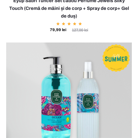
Eyüp Sabri Tuncer Set cadou Perfume Jewels Silky
Touch (Cremă de mâini și de corp + Spray de corp+ Gel
de duș)
Evaluat
Prețul
Prețul
79,99
lei
127,00
lei
la
5.00
din 5
curent
inițial
este:
a
79,99 lei.
fost:
127,00 lei.