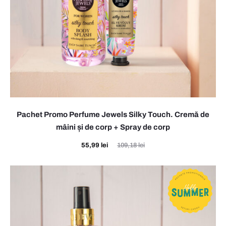
Pachet Promo Perfume Jewels Silky Touch. Cremă de
mâini și de corp + Spray de corp
Prețul
Prețul
55,99
lei
109,18
lei
curent
inițial
este:
a
55,99 lei.
fost:
109,18 lei.