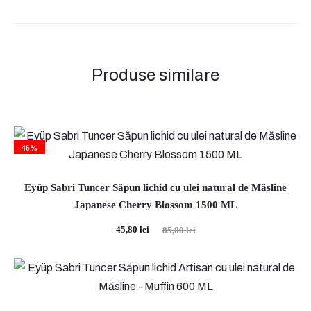
i
i
Produse similare
46%
Eyüp Sabri Tuncer Săpun lichid cu ulei natural de Măsline
Japanese Cherry Blossom 1500 ML
Prețul
Prețul
45,80
lei
85,00
lei
curent
inițial
este:
a
45,80 lei.
fost: