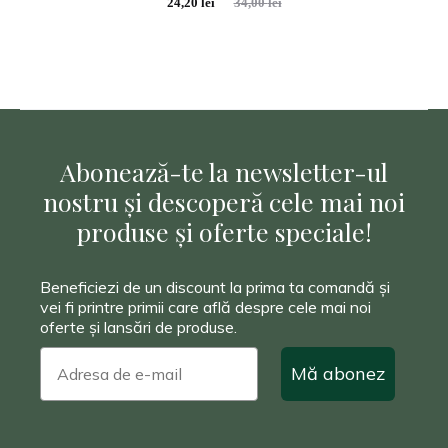
Prețul
Prețul
24,20
lei
34,00
lei
curent
inițial
este:
a
24,20 lei.
fost:
34,00 lei.
Abonează-te la newsletter-ul
nostru și descoperă cele mai noi
produse și oferte speciale!
Beneficiezi de un discount la prima ta comandă și
vei fi printre primii care află despre cele mai noi
oferte și lansări de produse.
Mă abonez