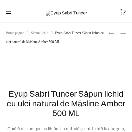
Transport gratuit pentru comenzile de peste
399 lei
. Livrare în 1-
2 zile.
Produ
EYÜP
EYÜP
Prima pagină
Săpun lichid
Eyüp Sabri Tuncer Săpun lichid cu
SABRI
SABRI
navig
ulei natural de Măsline Amber 500 ML
TUNCER
TUNCER
SĂPUN
SĂPUN
LICHID
LICHID
CU
CU
ULEI
ULEI
NATURAL
NATURAL
DE
DE
MĂSLINE
MĂSLINE
ALAÇATI
AYVALIK
Eyüp Sabri Tuncer Săpun lichid
LAVENDE
OLIVE
cu ulei natural de Măsline Amber
500
BLOSSOM
ML
500
500 ML
ML
Curăță eficient pielea lăsând-o netedă și catifelată la atingere,