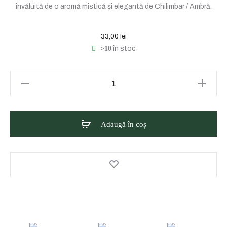
învăluită de o aromă mistică și elegantă de Chilimbar / Ambră.
33,00
lei
>10
în stoc
Cantitate
Eyüp
Sabri
Tuncer
Adaugă în coș
Săpun
lichid
cu
ulei
natural
de
Măsline