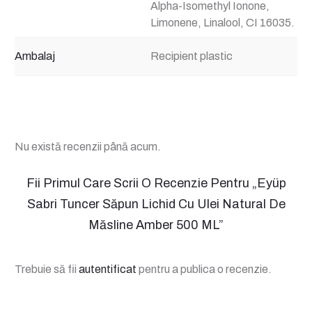
Alpha-Isomethyl Ionone,
Limonene, Linalool, CI 16035.
Ambalaj
Recipient plastic
Nu există recenzii până acum.
R
Fii Primul Care Scrii O Recenzie Pentru „Eyüp
Sabri Tuncer Săpun Lichid Cu Ulei Natural De
e
Măsline Amber 500 ML”
c
e
Trebuie să fii
autentificat
pentru a publica o recenzie.
n
z