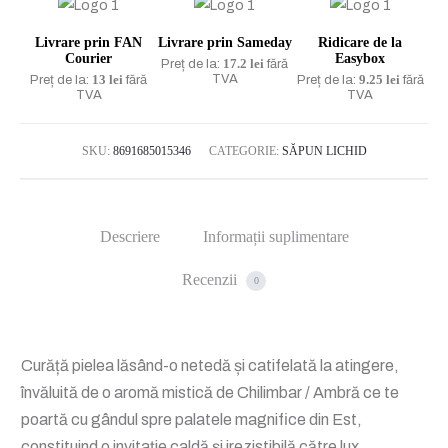
Amber
Livrare prin FAN
Livrare prin Sameday
Ridicare de la
500
Courier
Easybox
17.2 lei
Preț de la:
fără
ML
13 lei
TVA
9.25 lei
Preț de la:
fără
Preț de la:
fără
TVA
TVA
SKU:
8691685015346
CATEGORIE:
SĂPUN LICHID
Descriere
Informații suplimentare
Recenzii
0
Curăță pielea lăsând-o netedă și catifelată la atingere,
învăluită de o aromă mistică de Chilimbar / Ambră ce te
poartă cu gândul spre palatele magnifice din Est,
constituind o invitație caldă și irezistibilă către lux.