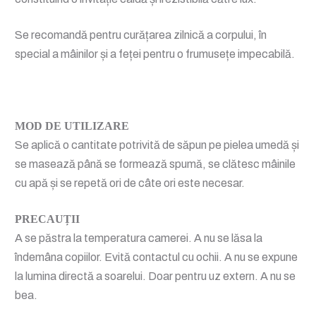
Se recomandă pentru curățarea zilnică a corpului, în
special a mâinilor și a feței pentru o frumusețe impecabilă.
MOD DE UTILIZARE
Se aplică o cantitate potrivită de săpun pe pielea umedă și
se masează până se formează spumă, se clătesc mâinile
cu apă și se repetă ori de câte ori este necesar.
PRECAUȚII
A se păstra la temperatura camerei. A nu se lăsa la
îndemâna copiilor. Evită contactul cu ochii. A nu se expune
la lumina directă a soarelui. Doar pentru uz extern. A nu se
bea.