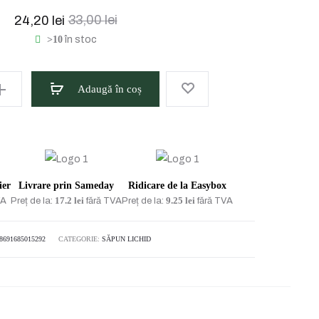
ul
Prețul
33,00
lei
24,20
lei
>10
în stoc
nt
inițial
e:
a
Adaugă în coș
ei.
fost:
33,00 lei.
ier
Livrare prin Sameday
Ridicare de la Easybox
17.2 lei
9.25 lei
VA
Preț de la:
fără TVA
Preț de la:
fără TVA
8691685015292
CATEGORIE:
SĂPUN LICHID