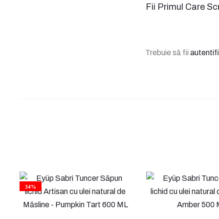
R
Fii Primul Care Sc
e
c
Trebuie să fii
autentif
e
n
z
i
i
34%