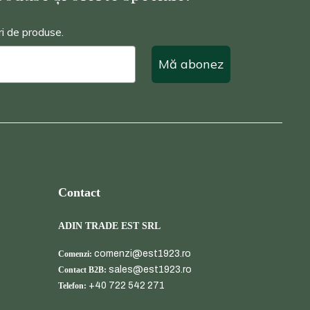
ri de produse.
Mă abonez
Contact
ADIN TRADE EST SRL
comenzi@est1923.ro
Comenzi:
sales@est1923.ro
Contact B2B:
+40 722 542 271
Telefon: