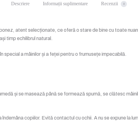
Cherry
Descriere
Informații suplimentare
Recenzii
0
Blossom
500
ML
ponez, atent selecționate, ce oferă o stare de bine cu toate nuanțe
și timp echilibrul natural.
n special a mâinilor și a feței pentru o frumusețe impecabilă.
a umedă și se masează până se formează spumă, se clătesc mâinile 
 îndemâna copiilor. Evită contactul cu ochii. A nu se expune la lum