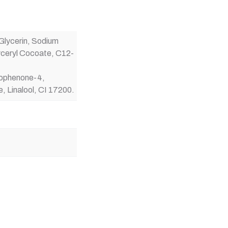
Glycerin, Sodium
yceryl Cocoate, C12-
zophenone-4,
, Linalool, CI 17200.