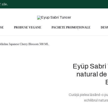
 zile.
SE
PRODUSE VEGANE
PACHETE PROMOȚIONALE
DESP
de Măsline Japanese Cherry Blossom 500 ML
Eyüp Sabri 
natural de
Curăță pielea lăsând-o pur
echilibrul natur