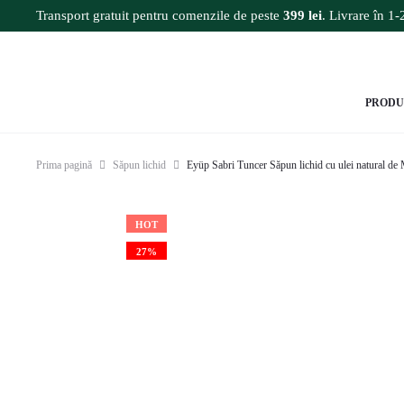
Transport gratuit pentru comenzile de peste
399 lei
. Livrare în 1-2
PRODU
Prima pagină
Săpun lichid
Eyüp Sabri Tuncer Săpun lichid cu ulei natural 
HOT
27%