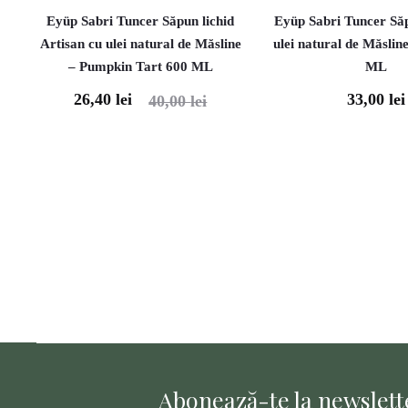
Eyüp Sabri Tuncer Săpun lichid
Eyüp Sabri Tuncer Săp
Artisan cu ulei natural de Măsline
ulei natural de Măsli
– Pumpkin Tart 600 ML
ML
26,40
lei
33,00
lei
Prețul
Prețul
40,00
lei
curent
inițial
este:
a
26,40 lei.
fost:
40,00 lei.
Abonează-te la newslette