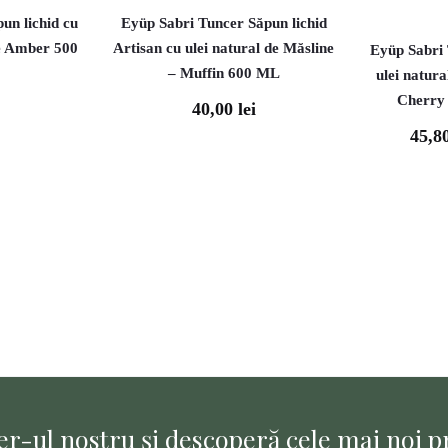
un lichid cu
Eyüp Sabri Tuncer Săpun lichid
ne Amber 500
Artisan cu ulei natural de Măsline
Eyüp Sabri 
– Muffin 600 ML
ulei natur
Cherry
40,00
lei
45,8
Prețul
curent
este:
45,80 lei.
85,
r-ul nostru și descoperă cele mai noi pr