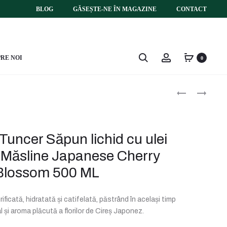
BLOG
GĂSEȘTE-NE ÎN MAGAZINE
CONTACT
Search
Account
RE NOI
0
Produc
EYÜP
EYÜP
SABRI
SABRI
navigat
TUNCER
TUNCER
SĂPUN
SĂPUN
LICHID
LICHID
Tuncer Săpun lichid cu ulei
CU
CU
ULEI
ULEI
 Măsline Japanese Cherry
NATURAL
NATURAL
Blossom 500 ML
DE
DE
MĂSLINE
MĂSLINE
ÇEȘME
OCEAN
ificată, hidratată și catifelată, păstrând în același timp
LEMON
500
al și aroma plăcută a florilor de Cireș Japonez.
500
ML
ML