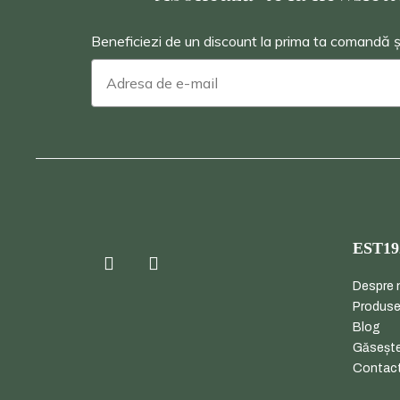
Beneficiezi de un discount la prima ta comandă și v
EST19
Despre 
Produs
Blog
Găsește
Contac