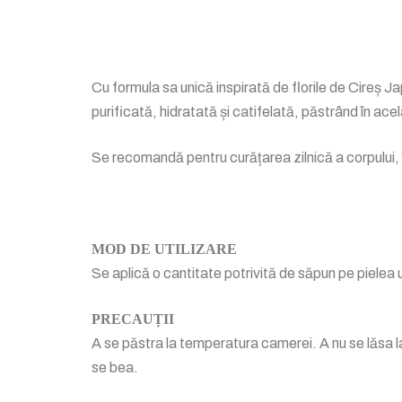
Cu formula sa unică inspirată de florile de Cireș Ja
purificată, hidratată și catifelată, păstrând în acela
Se recomandă pentru curățarea zilnică a corpului, î
MOD DE UTILIZARE
Se aplică o cantitate potrivită de săpun pe piele
PRECAUȚII
A se păstra la temperatura camerei. A nu se lăsa la
se bea.