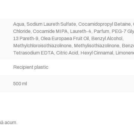
Aqua, Sodium Laureth Sulfate, Cocamidopropyl Betaine, 
Chloride, Cocamide MIPA, Laureth-4, Parfum, PEG-7 Gl
13 Pareth-9, Olea Europaea Fruit Oil, Benzyl Alcohol,
Methylchloroisothiazolinone, Methylisothiazolinone, Ben
Tetrasodium EDTA, Citric Acid, Hexyl Cinnamal, Limonene
Recipient plastic
500 ml
ână acum.