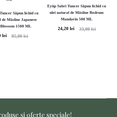
Eyüp Sabri Tuncer Săpun lichid cu
ulei natural de Măsline Bodrum
Tuncer Săpun lichid cu
Mandarin 500 ML
al de Măsline Japanese
 Blossom 1500 ML
24,20
lei
Prețul
Prețul
33,00
lei
0
lei
Prețul
85,00
lei
curent
inițial
inițial
este:
a
a
24,20 lei.
fost:
fost:
33,00 lei.
00 lei.
oduse și oferte speciale!