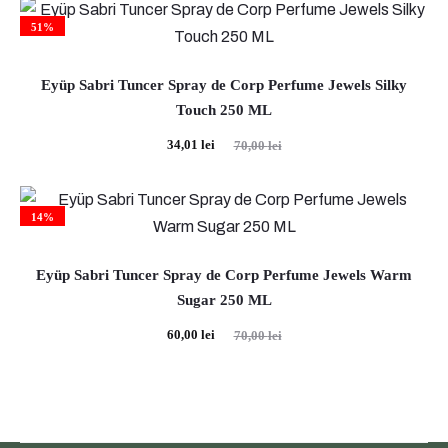
este:
a
51%
34,01 lei.
fost:
70,00 lei.
Eyüp Sabri Tuncer Spray de Corp Perfume Jewels Silky
Touch 250 ML
Prețul
Prețul
34,01
lei
70,00
lei
curent
inițial
este:
a
14%
34,01 lei.
fost:
70,00 lei.
Eyüp Sabri Tuncer Spray de Corp Perfume Jewels Warm
Sugar 250 ML
Prețul
Prețul
60,00
lei
70,00
lei
curent
inițial
este:
a
60,00 lei.
fost: