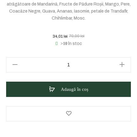
atrăgătoare de Mandarină, Fructe de Pădure Roșii, Mango, Pere,
Coacăze Negre, Guava, Ananas, Iasomie, petale de Trandafir,
Chihlimbar, Mosc.
Prețul
Prețul
70,00
lei
34,01
lei
>10
în stoc
curent
inițial
este:
a
Cantitate
Eyüp
34,01 lei.
fost:
Sabri
Tuncer
Adaugă în coș
70,00 lei.
Spray
de
Corp
Perfume
Jewels