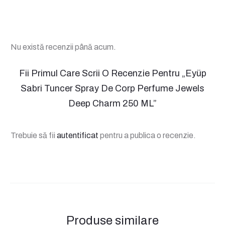
Nu există recenzii până acum.
R
Fii Primul Care Scrii O Recenzie Pentru „Eyüp
Sabri Tuncer Spray De Corp Perfume Jewels
e
Deep Charm 250 ML”
c
e
Trebuie să fii
autentificat
pentru a publica o recenzie.
n
z
i
i
Produse similare