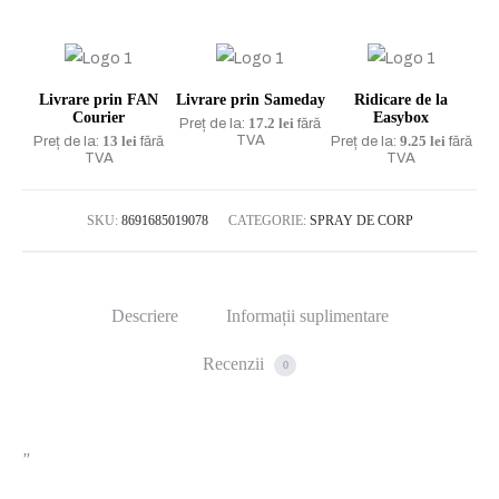
Deep
Charm
250
Livrare prin FAN
Livrare prin Sameday
Ridicare de la
ML
Courier
Easybox
17.2 lei
Preț de la:
fără
13 lei
TVA
9.25 lei
Preț de la:
fără
Preț de la:
fără
TVA
TVA
SKU:
8691685019078
CATEGORIE:
SPRAY DE CORP
Descriere
Informații suplimentare
Recenzii
0
”