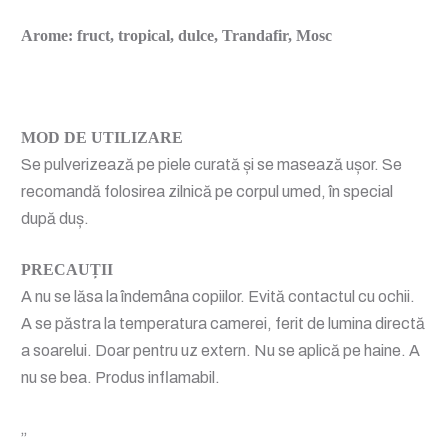
Arome: fruct, tropical, dulce, Trandafir, Mosc
MOD DE UTILIZARE
Se pulverizează pe piele curată și se masează ușor. Se
recomandă folosirea zilnică pe corpul umed, în special
după duș.
PRECAUȚII
A nu se lăsa la îndemâna copiilor. Evită contactul cu ochii.
A se păstra la temperatura camerei, ferit de lumina directă
a soarelui. Doar pentru uz extern. Nu se aplică pe haine. A
nu se bea. Produs inflamabil.
„