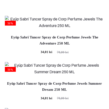
51%
Eyüp Sabri Tuncer Spray de Corp Perfume Jewels The
Adventure 250 ML
Prețul
Prețul
34,01
lei
70,00
lei
curent
inițial
este:
a
51%
34,01 lei.
fost:
70,00 lei.
Eyüp Sabri Tuncer Spray de Corp Perfume Jewels Summer
Dream 250 ML
Prețul
Prețul
34,01
lei
70,00
lei
curent
inițial