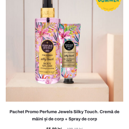
r
e
m
ă
d
e
m
â
i
n
i
Pachet Promo Perfume Jewels Silky Touch. Cremă de
ș
mâini și de corp + Spray de corp
i
Prețul
Prețul