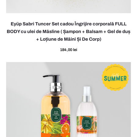
T
u
Eyüp Sabri Tuncer Set cadou Îngrijire corporală FULL
n
BODY cu ulei de Măsline ( Șampon + Balsam + Gel de duș
c
+ Loțiune de Mâini Și De Corp)
e
184,00
lei
r
S
e
t
c
a
d
o