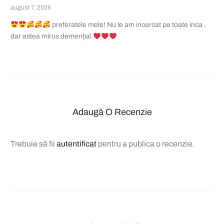
Evaluat
august 7, 2025
la
5
din 5
1
preferatele mele! Nu le am incercat pe toate inca ,
dar astea miros demențial
r
e
c
e
n
Adaugă O Recenzie
z
Trebuie să fii
autentificat
pentru a publica o recenzie.
i
e
p
e
n