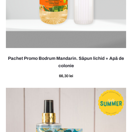
u
P
e
r
f
Pachet Promo Bodrum Mandarin. Săpun lichid + Apă de
u
colonie
m
66,30
lei
e
J
e
w
e