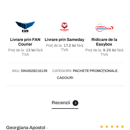
Blue
Moon
(Cremă
de
mâini
Livrare prin FAN
Livrare prin Sameday
Ridicare de la
Courier
Easybox
și
Preț de la:
17.2 lei
fără
TVA
Preț de la:
13 lei
fără
Preț de la:
9.25 lei
fără
de
TVA
TVA
corp
+
SKU:
5940628216139
CATEGORII:
PACHETE PROMOȚIONALE
,
CADOURI
Spray
de
corp
Recenzii
+
1
Gel
de
duș)
Georgiana Apostol
–