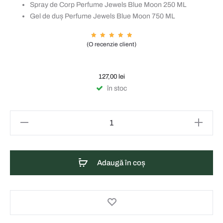
Spray de Corp Perfume Jewels Blue Moon 250 ML
Gel de duș Perfume Jewels Blue Moon 750 ML
Evaluat
(O recenzie client)
la
5.00
din 5
pe baza
unei
singur
e
127,00
lei
evaluăr
i
în stoc
Cantitate
Eyüp
Sabri
Tuncer
Adaugă în coș
Set
cadou
Perfume
Jewels