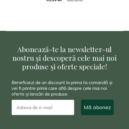
55,99
lei
109,18
lei
d
curent
inițial
e
este:
a
c
55,99 lei.
fost:
109,18 lei.
o
r
Abonează-te la newsletter-ul
nostru și descoperă cele mai noi
p
produse și oferte speciale!
+
S
Beneficiezi de un discount la prima ta comandă și
p
vei fi printre primii care află despre cele mai noi
oferte și lansări de produse.
r
Mă abonez
a
y