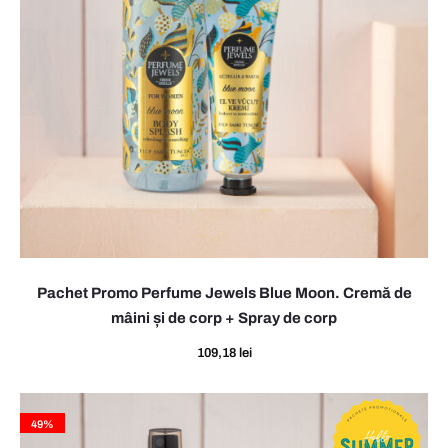
l
s
B
l
u
e
M
o
Pachet Promo Perfume Jewels Blue Moon. Cremă de
o
mâini și de corp + Spray de corp
n
109,18
lei
(
C
49%